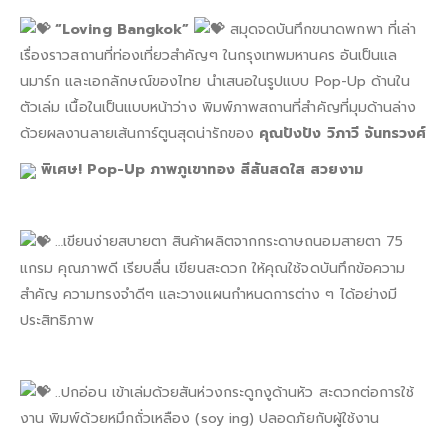
“Loving Bangkok”
สมุดจดบันทึกขนาดพกพา ที่เล่า
เรื่องราวสถานที่ท่องเที่ยวสำคัญๆ ในกรุงเทพมหานคร อันเป็นแล
นมาร์ก และเอกลักษณ์ของไทย นำเสนอในรูปแบบ Pop-Up ด้านใน
ตัวเล่ม เนื้อในเป็นแบบหน้าว่าง พิมพ์ภาพสถานที่สำคัญที่มุมด้านล่าง
ด้วยผลงานลายเส้นการ์ตูนสุดน่ารักของ
คุณปังปัง วิภาวี จันทรวงศ์
พิเศษ! Pop-Up ภาพภูเขาทอง สีสันสดใส สวยงาม
…เขียนง่ายสบายตา สินค้าผลิตจากกระดาษถนอมสายตา 75
แกรม คุณภาพดี เรียบลื่น เขียนสะดวก ให้คุณใช้จดบันทึกข้อความ
สำคัญ ความทรงจำดีๆ และวางแผนกำหนดการต่าง ๆ ได้อย่างมี
ประสิทธิภาพ
..ปกอ่อน เข้าเล่มด้วยสันห่วงกระดูกงูด้านหัว สะดวกต่อการใช้
งาน พิมพ์ด้วยหมึกถั่วเหลือง (soy ing) ปลอดภัยกับผู้ใช้งาน