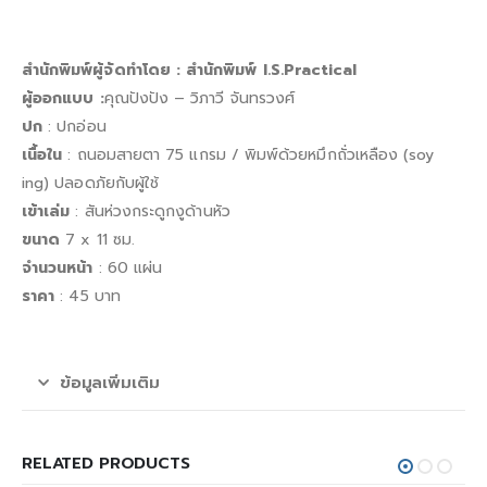
สำนักพิมพ์ผู้จัดทำโดย : สำนักพิมพ์ I.S.Practical
ผู้ออกแบบ :
คุณปังปัง – วิภาวี จันทรวงศ์
ปก
: ปกอ่อน
เนื้อใน
: ถนอมสายตา 75 แกรม / พิมพ์ด้วยหมึกถั่วเหลือง (soy
ing) ปลอดภัยกับผู้ใช้
เข้าเล่ม
: สันห่วงกระดูกงูด้านหัว
ขนาด
7 x 11 ซม.
จำนวนหน้า
: 60 แผ่น
ราคา
: 45 บาท
ข้อมูลเพิ่มเติม
RELATED PRODUCTS