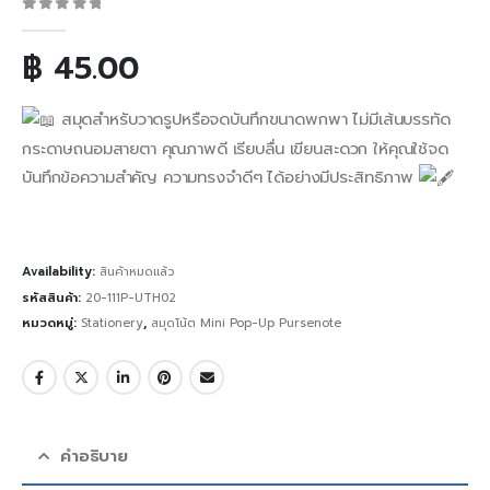
0
out of 5
฿
45.00
สมุดสำหรับวาดรูปหรือจดบันทึกขนาดพกพา ไม่มีเส้นบรรทัด
กระดาษถนอมสายตา คุณภาพดี เรียบลื่น เขียนสะดวก ให้คุณใช้จด
บันทึกข้อความสำคัญ ความทรงจำดีๆ ได้อย่างมีประสิทธิภาพ
Availability:
สินค้าหมดแล้ว
รหัสสินค้า:
20-111P-UTH02
หมวดหมู่:
Stationery
,
สมุดโน้ต Mini Pop-Up Pursenote
คำอธิบาย