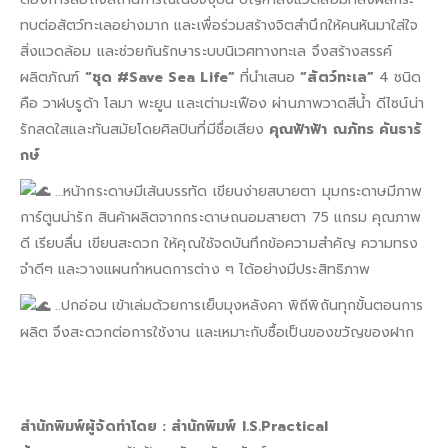
ทบต่อสัตว์ทะเลอย่างมาก และเพื่อร่วมสร้างจิตสำนึกให้คนหันมาใส่ใจ
สิ่งแวดล้อม และช่วยกันรักษาระบบนิเวศทางทะเล จึงสร้างสรรค์
ผลิตภัณฑ์
“ชุด #Save Sea Life”
ที่นำเสนอ
“สัตว์ทะเล”
4 ชนิด
คือ วาฬบรูด้า โลมา พะยูน และเต่ามะเฟือง ผ่านภาพวาดสีน้ำ ดีไซน์น่า
รักสดใสและทันสมัยโดยศิลปินที่มีชื่อเสียง
คุณฟ้าฟ้า ณภัทร คันธารั
กษ์
…หน้ากระดาษมีเส้นบรรทัด เขียนง่ายสบายตา มุมกระดาษมีภาพ
การ์ตูนน่ารัก สินค้าผลิตจากกระดาษถนอมสายตา 75 แกรม คุณภาพ
ดี เรียบลื่น เขียนสะดวก ให้คุณใช้จดบันทึกข้อความสำคัญ ความทรง
จำดีๆ และวางแผนกำหนดการต่าง ๆ ได้อย่างมีประสิทธิภาพ
..ปกอ่อน เข้าเล่มด้วยการเย็บมุงหลังคา พิถีพิถันทุกขั้นตอนการ
ผลิต จึงสะดวกต่อการใช้งาน และเหมาะกับซื้อเป็นของขวัญของฝาก
สำนักพิมพ์ผู้จัดทำโดย : สำนักพิมพ์ I.S.Practical