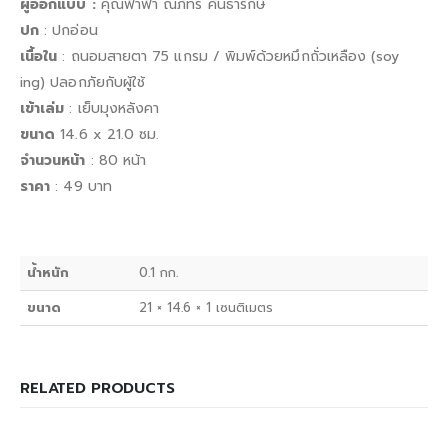
ผู้ออกแบบ :
คุณฟ้าฟ้า ณภัทร คันธารักษ์
ปก
: ปกอ่อน
เนื้อใน
: ถนอมสายตา 75 แกรม / พิมพ์ด้วยหมึกถั่วเหลือง (soy
ing) ปลอกภัยกับผู้ใช้
เข้าเล่ม
: เย็บมุงหลังคา
ขนาด
14.6 x 21.0 ซม.
จำนวนหน้า
: 80 หน้า
ราคา
: 49 บาท
น้ำหนัก
0.1 กก.
ขนาด
21 × 14.6 × 1 เซนติเมตร
RELATED PRODUCTS