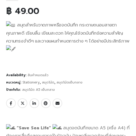
฿
49.00
สมุดสำหรับวาดภาพหรือจดบันทึก กระดาษถนอมสายตา
คุณภาพดี เรียบลื่น เขียนสะดวก ให้คุณใช้จดบันทึกข้อความสำคัญ
ความทรงจำดีๆ และวางแผนกำหนดการต่าง ๆ ได้อย่างมีประสิทธิภาพ
Availability:
สินค้าหมดแล้ว
หมวดหมู่:
Stationery
,
สมุดโน้ต
,
สมุดโน้ตเย็บกลาง
ป้ายกำกับ:
สมุดโน้ต A5 เย็บกลาง
“
Save Sea Life
“
สมุดจดบันทึกขนาด A5 (ครึ่ง A4) ที่
ต้องการสื่อถึงสถานการณ์ในปัจจุบัน ปัญหาสิ่งแวดล้อมที่ส่งผลกระ