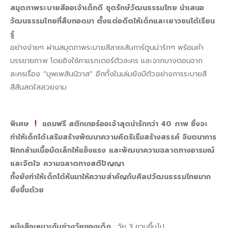
สมุดภาพระบายสีออเจ้าเด็กดี
ชุดรักษ์วัฒนธรรมไทย นำเสนอ
วัฒนธรรมไทยที่สืบทอดมา ตั้งแต่อดีตให้เด็กและเยาวชนได้เรียน
รู้
อย่างง่ายๆ ผ่านสมุดภาพระบายสีลายเส้นการ์ตูนน่ารักๆ พร้อมคำ
บรรยายภาพ โดยอิงใช้คาแรกเตอร์ตัวละคร และฉากบางตอนจาก
ละครเรื่อง “บุพเพสันนิวาส” อีกทั้งในเล่มยังมีตัวอย่างการระบายสี
สีสันสดใสสวยงาม
พิเศษ
แถมฟรี สติกเกอร์ออเจ้าสุดน่ารักกว่า 40 ภาพ ซึ่งจะ
ทำให้เด็กได้เสริมสร้างพัฒนาความคิดริเริ่มสร้างสรรค์ จินตนาการ
ฝึกกล้ามเนื้อมัดเล็กให้แข็งแรง และพัฒนาความฉลาดทางอารมณ์
และจิตใจ ความฉลาดทางสติปัญญา
ทั้งยังทำให้เด็กได้หันมาให้ความสำคัญกับศิลปวัฒนธรรมไทยมาก
ยิ่งขึ้นด้วย
หนังสือเหมาะกับช่วงวัยของเด็ก
: วัย 3 ขวบขึ้นไป